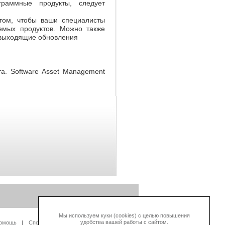
раммные продукты, следует
том, чтобы ваши специалисты
емых продуктов. Можно также
 выходящие обновления
та. Software Asset Management
Мы используем куки (cookies) с целью повышения
удобства вашей работы с сайтом.
омощь
Способы оплаты
Контакты