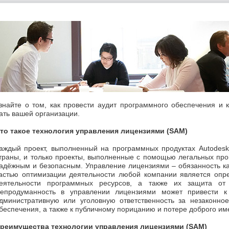
знайте о том, как провести аудит программного обеспечения и 
ать вашей организации.
то такое технология управления лицензиями (SAM)
аждый проект, выполненный на программных продуктах Autodesk
траны, и только проекты, выполненные с помощью легальных пр
адёжным и безопасным. Управление лицензиями – обязанность к
астью оптимизации деятельности любой компании является опр
еятельности программных ресурсов, а также их защита от 
епродуманность в управлении лицензиями может привести к
дминистративную или уголовную ответственность за незаконно
беспечения, а также к публичному порицанию и потере доброго им
реимущества технологии управления лицензиями (SAM)