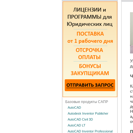
У
д
Ч
К
с
н
ч
Базовые продукты САПР
д
AutoCAD
Н
Autodesk Inventor Publisher
а
AutoCAD Civil 3D
о
AutoCAD LT
П
AutoCAD Inventor Professional