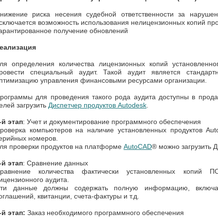
нижение риска несения судебной ответственности за нарушени
сключается возможность использования нелицензионных копий пр
арантированное получение обновлений
еализация
ля определения количества лицензионных копий установленно
ровести специальный аудит. Такой аудит является стандар
птимизацию управления финансовыми ресурсами организации.
рограммы для проведения такого рода аудита доступны в прода
елей загрузить
Диспетчер продуктов Autodesk
.
-й этап
: Учет и документирование программного обеспечения
роверка компьютеров на наличие установленных продуктов Aut
ерийных номеров.
ля проверки продуктов на платформе
AutoCAD
® можно загрузить Д
-й этап
: Сравнение данных
равнение количества фактически установленных копий 
ицензионного аудита.
ти данные должны содержать полную информацию, включа
оглашений, квитанции, счета-фактуры и т.д.
-й этап:
Заказ необходимого программного обеспечения