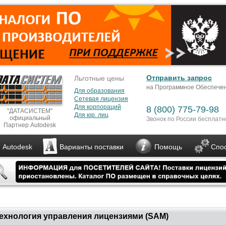
Отправить запрос
Льготные цены
на Программное Обеспече
Для образования
Сетевая лицензия
Для корпораций
8 (800) 775-79-98
"ДАТАСИСТЕМ"
Для юр. лиц
официальный
Звонок по России бесплатн
Партнер Autodesk
 Autodesk
Варианты поставки
Помощь
Спо
ехнология управления лицензиями (SAM)