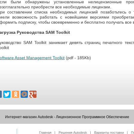
сли были обнаружены установленные нелицензионные прог
езотлагательно приобрести все необходимые лицензии.
ри составлении списка необходимых лицензий позаботьтесь о 
мели возможность работать с новейшими версиями приобрета
формить подписку, чтобы своевременно и бесплатно получать все
агрузка Руководства SAM Toolkit
уководство SAM Toolkit занимает девять страниц печатного текс
oolkit
oftware Asset Management Toolkit
(pdf - 185Kb)
Интернет-магазин Autodesk - Лицензионное Программное Обеспечение
Главная
Решения Autodesk
Варианты поставки
П