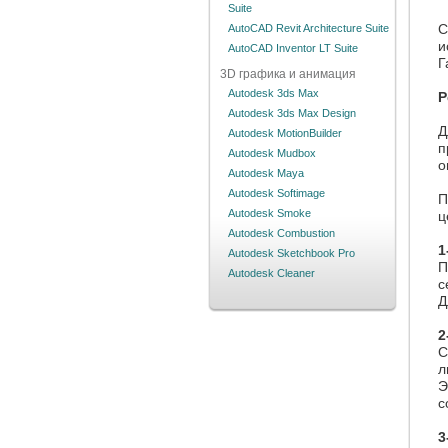
Suite
С
AutoCAD Revit Architecture Suite
и
AutoCAD Inventor LT Suite
Г
3D графика и анимация
Autodesk 3ds Max
Р
Autodesk 3ds Max Design
Д
Autodesk MotionBuilder
п
Autodesk Mudbox
о
Autodesk Maya
Autodesk Softimage
П
Autodesk Smoke
ц
Autodesk Combustion
1
Autodesk Sketchbook Pro
П
Autodesk Cleaner
с
Д
2
С
л
Э
с
3