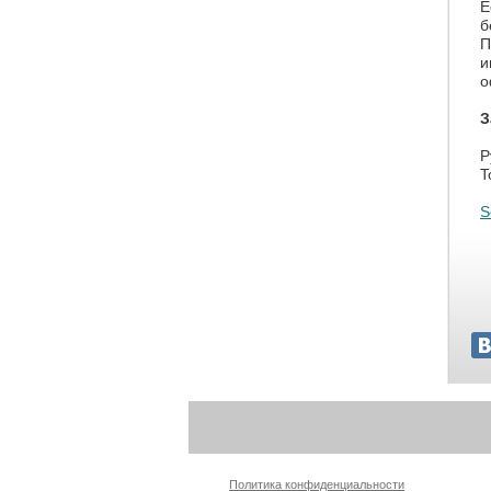
Е
б
П
и
о
З
Р
T
S
Политика конфиденциальности