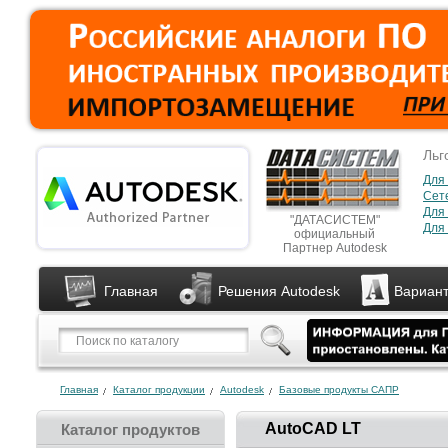
Льг
Для
Сет
Для
"ДАТАСИСТЕМ"
Для 
официальный
Партнер Autodesk
Главная
Решения Autodesk
Вариант
Главная
Каталог продукции
Autodesk
Базовые продукты САПР
AutoCAD LT
Каталог продуктов