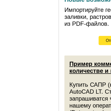
Импортируйте г
заливки, растро
из PDF-файлов.
От
Пример комме
количестве и
Купить САПР (
AutoCAD LT. С
запрашиватся ч
нашему операт