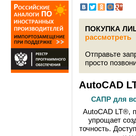
ПОКУПКА ЛИЦ
рассмотреть 
Отправьте запр
просто позвон
AutoCAD L
САПР для в
AutoCAD LT®, 
упрощает соз
точность. Досту