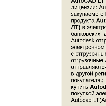
AutoCAD LT
лицензии: Au
закупаемого
продукта
Aut
ЛТ
)
в электро
банковских д
Autodesk отг
электронном 
с отгрузочн
отгрузочные
отправляются
в другой рег
покупателя.;
купить
Autod
покупкой эле
Autocad LT(А