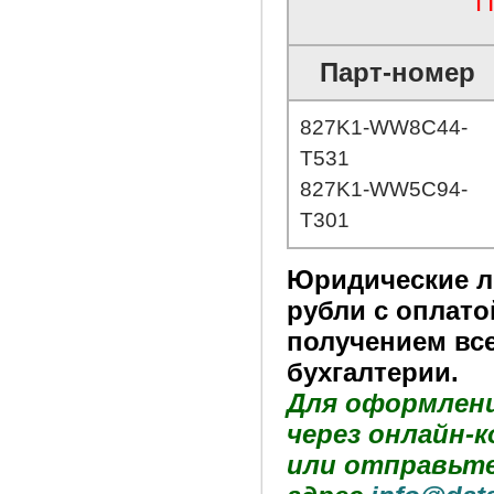
П
Парт-номер
827K1-WW8C44-
T531
827K1-WW5C94-
T301
Юридические ли
рубли с оплато
получением вс
бухгалтерии.
Для оформлени
через онлайн-
или отправьте