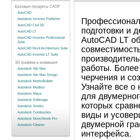
Базовые продукты САПР
AutoCAD
Профессионал
Autodesk Inventor Publisher
AutoCAD Civil 3D
подготовки и 
AutoCAD LT
AutoCAD LT об
AutoCAD Inventor Professional
Suite
совместимость
AutoCAD Revit Architecture Suite
AutoCAD Inventor LT Suite
производитель
3D графика и анимация
работы. Более
Autodesk 3ds Max
Autodesk 3ds Max Design
черчения и со
Autodesk MotionBuilder
Узнайте все о
Autodesk Mudbox
Autodesk Maya
для двумерног
Autodesk Softimage
которых срав
Autodesk Smoke
Autodesk Combustion
виды и усовер
Autodesk Sketchbook Pro
двумерной гра
Autodesk Cleaner
интерфейса.