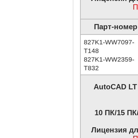
П
Парт-номер
827K1-WW7097-
T148
827K1-WW2359-
T832
AutoCAD LT 
10 ПК/15 ПК/
Лицензия дл