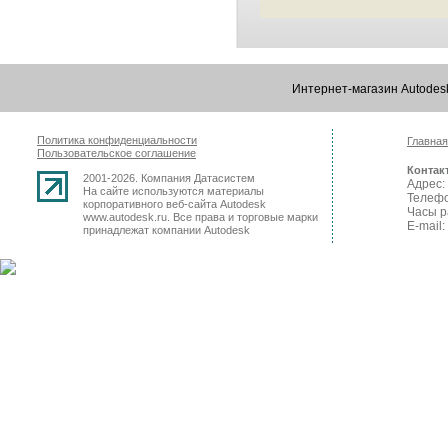
Интернет-магазин Autode
Политика конфиденциальности
Главная
Пользовательское соглашение
Контак
2001-2026. Компания Датасистем
Адрес: 
На сайте используются материалы
Телефо
корпоративного веб-сайта Autodesk
Часы р
www.autodesk.ru. Все права и торговые марки
E-mail:
принадлежат компании Autodesk