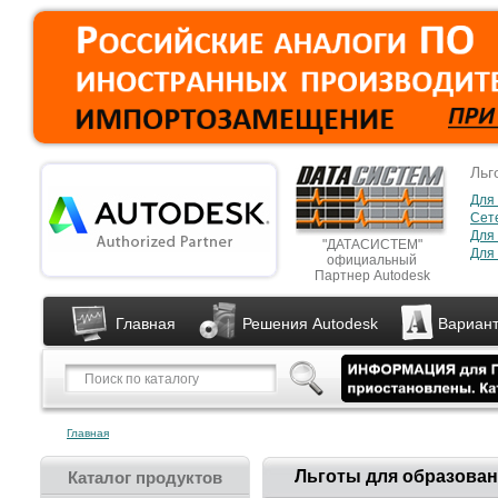
Льг
Для
Сет
Для
"ДАТАСИСТЕМ"
Для 
официальный
Партнер Autodesk
Главная
Решения Autodesk
Вариант
Главная
Льготы для образова
Каталог продуктов