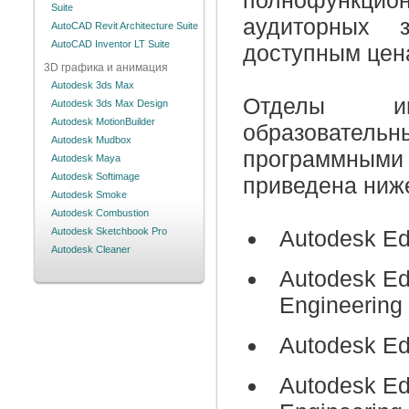
полнофункцио
Suite
аудиторных 
AutoCAD Revit Architecture Suite
AutoCAD Inventor LT Suite
доступным цен
3D графика и анимация
Autodesk 3ds Max
Отделы ин
Autodesk 3ds Max Design
Autodesk MotionBuilder
образовательн
Autodesk Mudbox
программными
Autodesk Maya
Autodesk Softimage
приведена ниже
Autodesk Smoke
Autodesk Combustion
Autodesk Sketchbook Pro
Autodesk Ed
Autodesk Cleaner
Autodesk Edu
Engineering
Autodesk Ed
Autodesk Edu