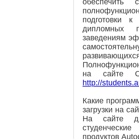
обеспечить 
полнофункцио
подготовки к
дипломных п
заведениям эф
самостоятельн
развивающи
Полнофункцион
на сайте Ст
http://students
Какие програм
загрузки на са
На сайте до
студенчески
продуктов Auto