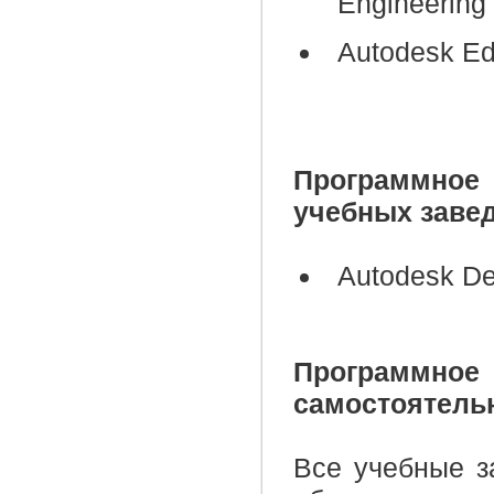
Engineering
Autodesk Edu
Программное 
учебных заве
Autodesk D
Программн
самостоятель
Все учебные з