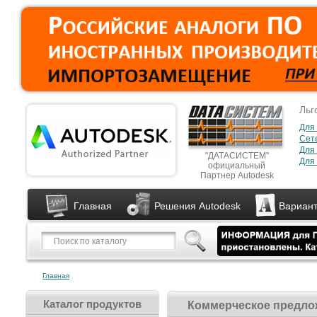
Льг
Для
Сет
Для
"ДАТАСИСТЕМ"
Для 
официальный
Партнер Autodesk
Главная
Решения Autodesk
Вариант
Главная
Каталог продуктов
Коммерческое предлож